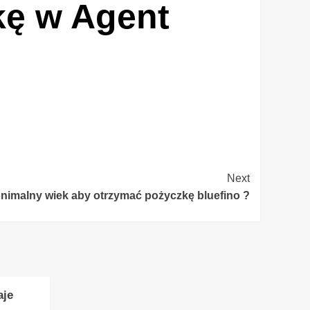
kę w Agent
Next
onimalny wiek aby otrzymać pożyczkę bluefino ?
aje