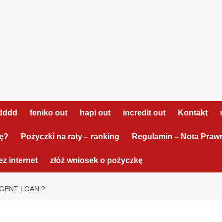
dddd
feniko out
hapi out
incredit out
Kontakt
tę?
Pożyczki na raty – ranking
Regulamin – Nota Praw
z internet
złóż wniosek o pożyczkę
AGENT LOAN ?