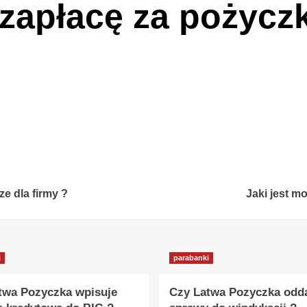
e zapłacę za pożycz
ze dla firmy ?
Jaki jest m
i
parabanki
twa Pozyczka wpisuje
Czy Latwa Pozyczka odd