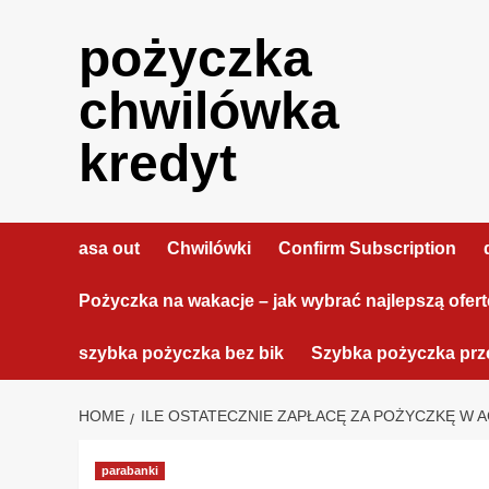
Skip
to
pożyczka
content
chwilówka
kredyt
asa out
Chwilówki
Confirm Subscription
Pożyczka na wakacje – jak wybrać najlepszą ofer
szybka pożyczka bez bik
Szybka pożyczka prze
HOME
ILE OSTATECZNIE ZAPŁACĘ ZA POŻYCZKĘ W 
parabanki