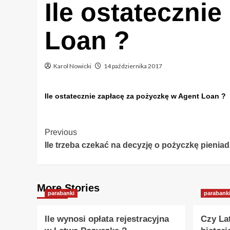
Ile ostateczni
Loan ?
Karol Nowicki
14 października 2017
Ile ostatecznie zapłacę za pożyczkę w Agent Loan ?
Post
Previous
Ile trzeba czekać na decyzję o pożyczkę pieniad
Navigation
More Stories
parabanki
parabank
Ile wynosi opłata rejestracyjna
Czy La