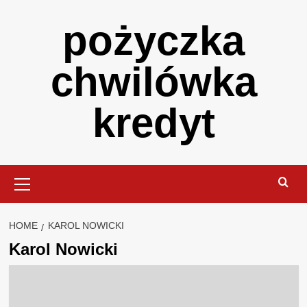
Skip
pożyczka
to
content
chwilówka
kredyt
Primary
Menu
HOME
KAROL NOWICKI
Karol Nowicki