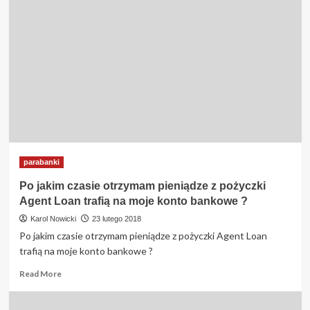
dokumenty
będe
potrzebował
przy
rejestracji
na
stronie
Agent
Loan
?
parabanki
Po jakim czasie otrzymam pieniądze z pożyczki
Agent Loan trafią na moje konto bankowe ?
Karol Nowicki
23 lutego 2018
Po jakim czasie otrzymam pieniądze z pożyczki Agent Loan
trafią na moje konto bankowe ?
Read
Read More
more
about