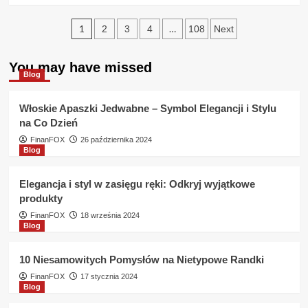
about
Stronicowanie
Czy
1
…
2
3
4
108
Next
moge
wpisów
dokonać
wpłaty
You may have missed
Blog
rejestracyjnej
Agent
Loan
Włoskie Apaszki Jedwabne – Symbol Elegancji i Stylu
z
na Co Dzień
nie
FinanFOX
26 października 2024
swojego
Blog
rachunku
bankowego
?
Elegancja i styl w zasięgu ręki: Odkryj wyjątkowe
produkty
FinanFOX
18 września 2024
Blog
10 Niesamowitych Pomysłów na Nietypowe Randki
FinanFOX
17 stycznia 2024
Blog