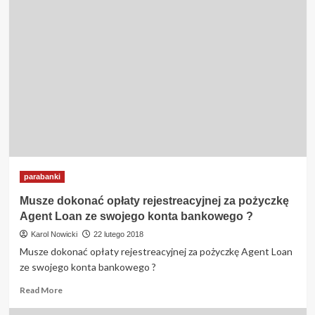
Po
jakim
czasie
otrzymam
pieniądze
z
pożyczki
Agent
Loan
trafią
na
moje
konto
bankowe
parabanki
?
Musze dokonać opłaty rejestreacyjnej za pożyczkę
Agent Loan ze swojego konta bankowego ?
Karol Nowicki
22 lutego 2018
Musze dokonać opłaty rejestreacyjnej za pożyczkę Agent Loan
ze swojego konta bankowego ?
Read
Read More
more
about