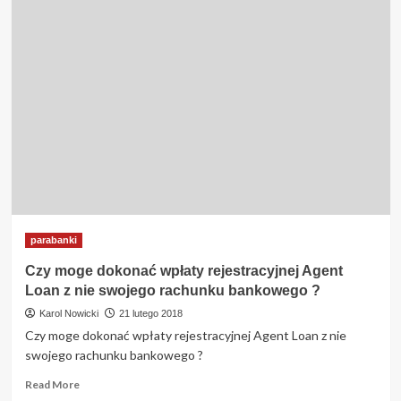
Musze
dokonać
opłaty
rejestreacyjnej
za
pożyczkę
Agent
Loan
ze
swojego
konta
bankowego
?
parabanki
Czy moge dokonać wpłaty rejestracyjnej Agent
Loan z nie swojego rachunku bankowego ?
Karol Nowicki
21 lutego 2018
Czy moge dokonać wpłaty rejestracyjnej Agent Loan z nie
swojego rachunku bankowego ?
Read
Read More
more