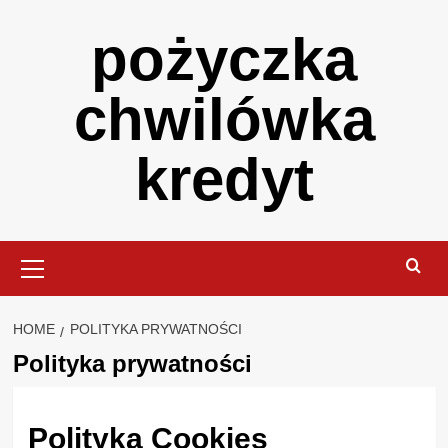
Skip
pożyczka
to
content
chwilówka
kredyt
Primary
Menu
HOME
POLITYKA PRYWATNOŚCI
Polityka prywatności
Polityka Cookies