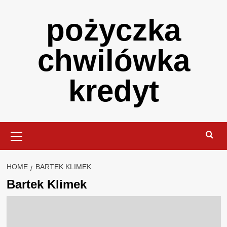
Skip
pożyczka
to
content
chwilówka
kredyt
Primary
Menu
HOME
BARTEK KLIMEK
Bartek Klimek