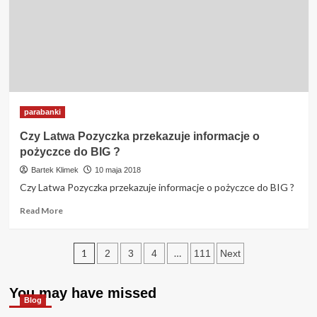
do
windykacji
?
parabanki
Czy Latwa Pozyczka przekazuje informacje o
pożyczce do BIG ?
Bartek Klimek
10 maja 2018
Czy Latwa Pozyczka przekazuje informacje o pożyczce do BIG ?
Read
Read More
more
about
Stronicowanie
Czy
1
…
2
3
4
111
Next
Latwa
wpisów
Pozyczka
przekazuje
You may have missed
Blog
informacje
o