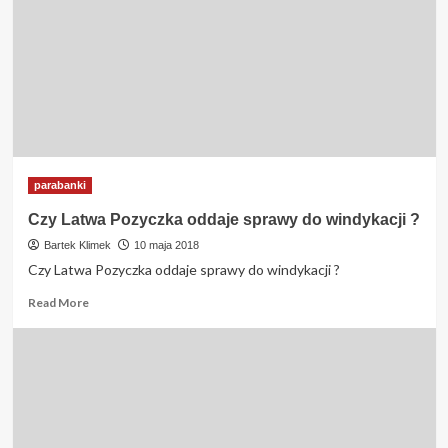
historię
kredytową
do
BIG
?
parabanki
Czy Latwa Pozyczka oddaje sprawy do windykacji ?
Bartek Klimek
10 maja 2018
Czy Latwa Pozyczka oddaje sprawy do windykacji ?
Read
Read More
more
about
Czy
Latwa
Pozyczka
oddaje
sprawy