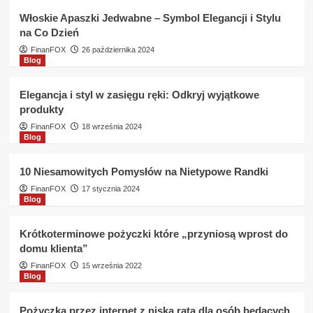
pożyczce
Włoskie Apaszki Jedwabne – Symbol Elegancji i Stylu
do
na Co Dzień
BIG
FinanFOX
26 października 2024
?
Blog
Elegancja i styl w zasięgu ręki: Odkryj wyjątkowe
produkty
FinanFOX
18 września 2024
Blog
10 Niesamowitych Pomysłów na Nietypowe Randki
FinanFOX
17 stycznia 2024
Blog
Krótkoterminowe pożyczki które „przyniosą wprost do
domu klienta”
FinanFOX
15 września 2022
Blog
Pożyczka przez internet z niską ratą dla osób będących