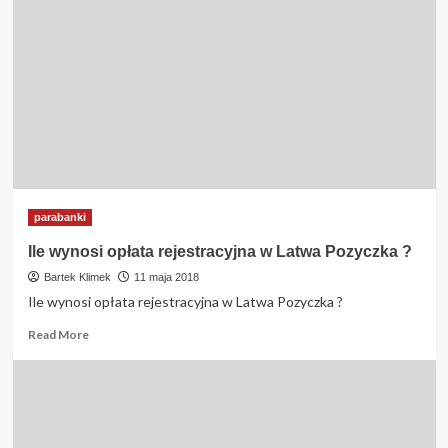
parabanki
Ile wynosi opłata rejestracyjna w Latwa Pozyczka ?
Bartek Klimek
11 maja 2018
Ile wynosi opłata rejestracyjna w Latwa Pozyczka ?
Read
Read More
more
about
Ile
wynosi
opłata
rejestracyjna