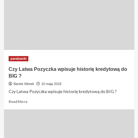
w
Latwa
Pozyczka
?
parabanki
Czy Latwa Pozyczka wpisuje historię kredytową do
BIG ?
Bartek Klimek
10 maja 2018
Czy Latwa Pozyczka wpisuje historię kredytową do BIG ?
Read
Read More
more
about
Czy
Latwa
Pozyczka
wpisuje