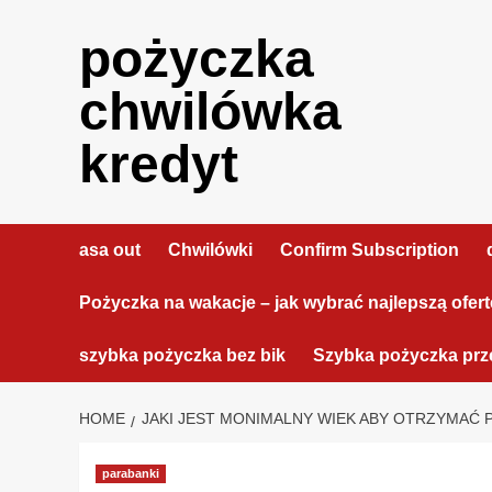
Skip
to
pożyczka
content
chwilówka
kredyt
asa out
Chwilówki
Confirm Subscription
Pożyczka na wakacje – jak wybrać najlepszą ofer
szybka pożyczka bez bik
Szybka pożyczka prze
HOME
JAKI JEST MONIMALNY WIEK ABY OTRZYMAĆ 
parabanki