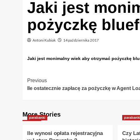
Jaki jest moni
pożyczkę bluef
Antoni Kubiak
14 października 2017
Jaki jest monimalny wiek aby otrzymać pożyczkę blu
Post
Previous
Ile ostatecznie zapłacę za pożyczkę w Agent Lo
Navigation
More Stories
parabanki
parabank
Ile wynosi opłata rejestracyjna
Czy La