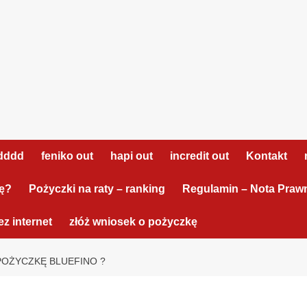
dddd
feniko out
hapi out
incredit out
Kontakt
tę?
Pożyczki na raty – ranking
Regulamin – Nota Praw
z internet
złóż wniosek o pożyczkę
POŻYCZKĘ BLUEFINO ?