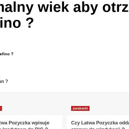
malny wiek aby ot
ino ?
efino ?
an ?
i
parabanki
twa Pozyczka wpisuje
Czy Latwa Pozyczka odd