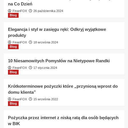
na Co Dzień
do
BIK
FinanFOX
26 października 2024
Blog
?
Elegancja i styl w zasięgu ręki: Odkryj wyjątkowe
produkty
FinanFOX
18 września 2024
Blog
10 Niesamowitych Pomysłów na Nietypowe Randki
FinanFOX
17 stycznia 2024
Blog
Krótkoterminowe pożyczki które „przyniosą wprost do
domu klienta”
FinanFOX
15 września 2022
Blog
Pożyczka przez internet z niską ratą dla osób będących
w BIK