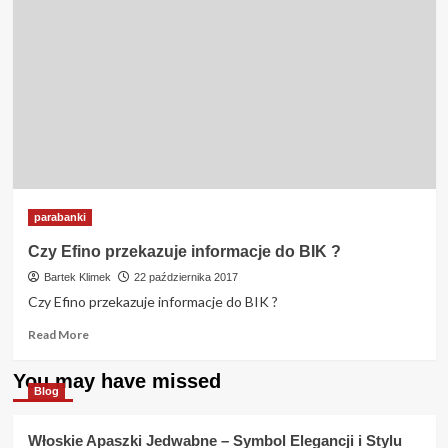
parabanki
Czy Efino przekazuje informacje do BIK ?
Bartek Klimek
22 października 2017
Czy Efino przekazuje informacje do BIK ?
Read
Read More
more
about
You may have missed
Czy
Blog
Efino
przekazuje
Włoskie Apaszki Jedwabne – Symbol Elegancji i Stylu
informacje