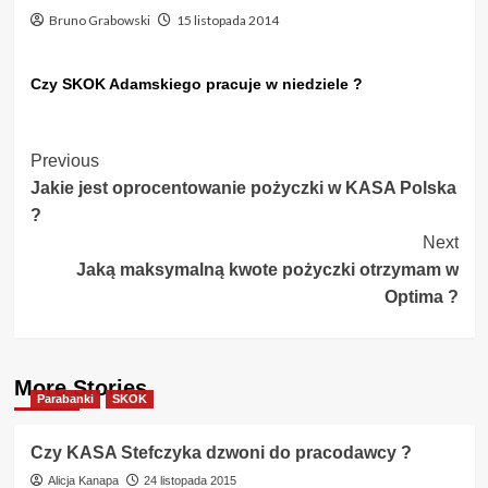
Bruno Grabowski
15 listopada 2014
Czy SKOK Adamskiego pracuje w niedziele ?
Post
Previous
Jakie jest oprocentowanie pożyczki w KASA Polska
Navigation
?
Next
Jaką maksymalną kwote pożyczki otrzymam w
Optima ?
More Stories
Parabanki
SKOK
Czy KASA Stefczyka dzwoni do pracodawcy ?
Alicja Kanapa
24 listopada 2015