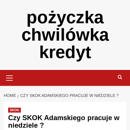
Skip
pożyczka
to
content
chwilówka
kredyt
Primary
Menu
HOME
CZY SKOK ADAMSKIEGO PRACUJE W NIEDZIELE ?
SKOK
Czy SKOK Adamskiego pracuje w
niedziele ?