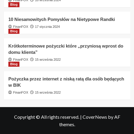
FinanFOX
18 września 2024
Blog
10 Niesamowitych Pomysłów na Nietypowe Randki
FinanFOX
17 stycznia 2024
Blog
Krótkoterminowe pożyczki które „przyniosą wprost do
domu klienta”
FinanFOX
15 września 2022
Blog
Pożyczka przez internet z niską ratą dla osób będących
w BIK
FinanFOX
15 września 2022
Copyright © All rights reserved.
|
CoverNews
by AF
themes.