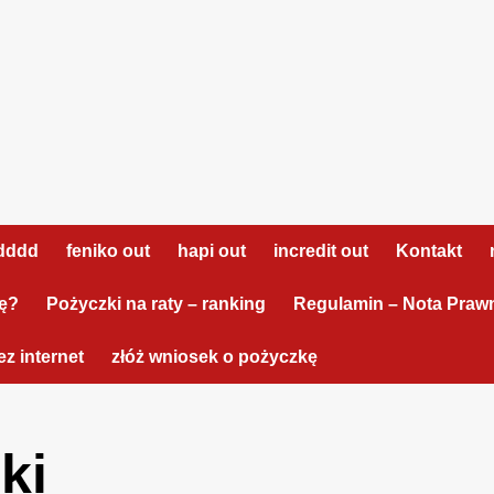
dddd
feniko out
hapi out
incredit out
Kontakt
tę?
Pożyczki na raty – ranking
Regulamin – Nota Praw
z internet
złóż wniosek o pożyczkę
ki