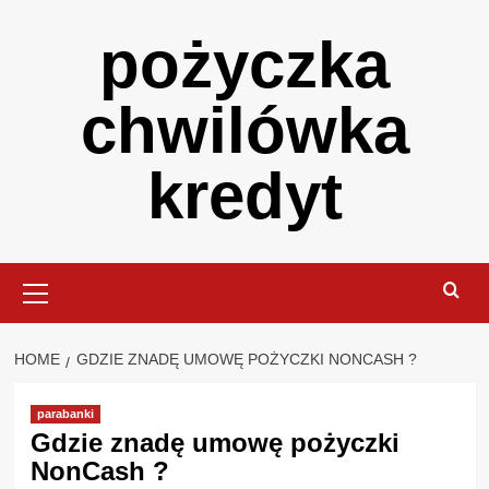
Skip
pożyczka
to
content
chwilówka
kredyt
Primary
Menu
HOME
GDZIE ZNADĘ UMOWĘ POŻYCZKI NONCASH ?
parabanki
Gdzie znadę umowę pożyczki
NonCash ?