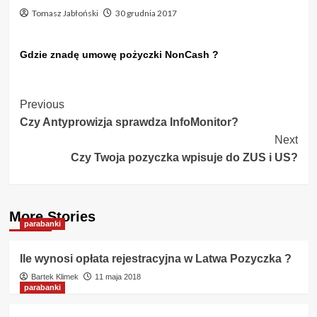
Tomasz Jabłoński
30 grudnia 2017
Gdzie znadę umowę pożyczki NonCash ?
Post
Previous
Czy Antyprowizja sprawdza InfoMonitor?
Navigation
Next
Czy Twoja pozyczka wpisuje do ZUS i US?
More Stories
parabanki
Ile wynosi opłata rejestracyjna w Latwa Pozyczka ?
Bartek Klimek
11 maja 2018
parabanki