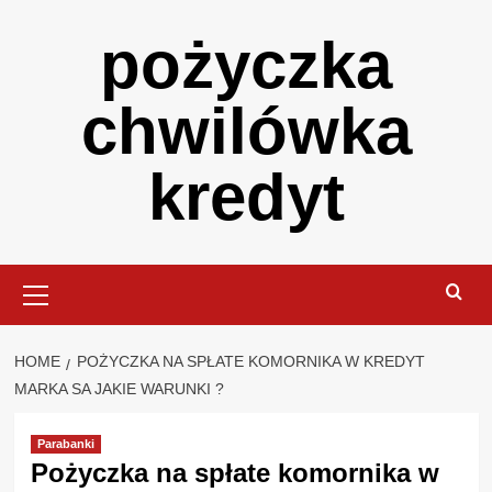
Skip
pożyczka
to
content
chwilówka
kredyt
Primary
Menu
HOME
POŻYCZKA NA SPŁATE KOMORNIKA W KREDYT
MARKA SA JAKIE WARUNKI ?
Parabanki
Pożyczka na spłate komornika w