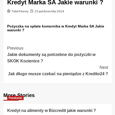
Kredyt Marka SA Jakie warunki ?
Total Money
25 października 2014
Pożyczka na spłate komornika w Kredyt Marka SA Jakie
warunki ?
Post
Previous
Jakie dokumenty są potrzebne do pożyczki w
Navigation
SKOK Kozienice ?
Next
Jak długo musze czekać na pieniądze z Kredito24 ?
More Stories
Parabanki
Kredyt na alimenty w Bizcredit jakie warunki ?