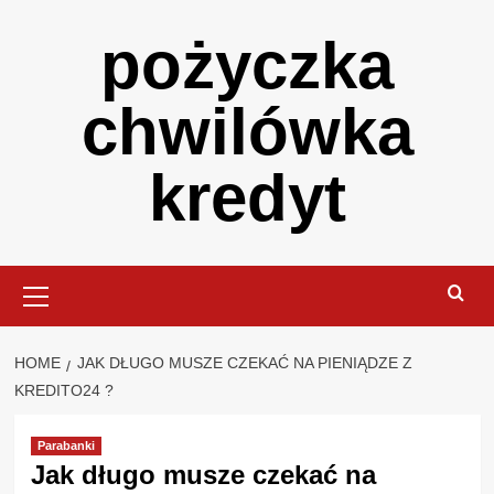
Skip
pożyczka
to
content
chwilówka
kredyt
Primary
Menu
HOME
JAK DŁUGO MUSZE CZEKAĆ NA PIENIĄDZE Z
KREDITO24 ?
Parabanki
Jak długo musze czekać na