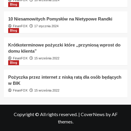
FinanFOX
18 września 2024
Blog
10 Niesamowitych Pomysłów na Nietypowe Randki
FinanFOX
17 stycznia 2024
Blog
Krótkoterminowe pożyczki które „przyniosą wprost do
domu klienta”
FinanFOX
15 września 2022
Blog
Pożyczka przez internet z niską ratą dla osób będących
w BIK
FinanFOX
15 września 2022
Copyright © All rights reserved.
|
CoverNews
by AF
themes.