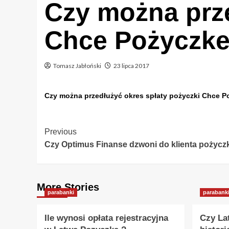
Czy można prze
Chce Pożyczke
Tomasz Jabłoński
23 lipca 2017
Czy można przedłużyć okres spłaty pożyczki Chce P
Post
Previous
Czy Optimus Finanse dzwoni do klienta pożycz
Navigation
More Stories
parabanki
parabank
Ile wynosi opłata rejestracyjna
Czy La