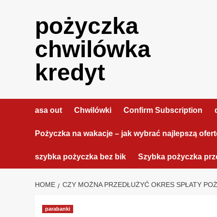
Skip
to
pożyczka
content
chwilówka
kredyt
asa out
Chwilówki
Confirm Subscription
Pożyczka na wakacje – jak wybrać najlepszą ofer
szybka pożyczka bez bik
Szybka pożyczka prze
HOME
CZY MOŻNA PRZEDŁUŻYĆ OKRES SPŁATY POŻ
parabanki