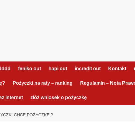
dddd
feniko out
hapi out
incredit out
Kontakt
tę?
Pożyczki na raty – ranking
Regulamin – Nota Praw
z internet
złóż wniosek o pożyczkę
YCZKI CHCE POŻYCZKE ?