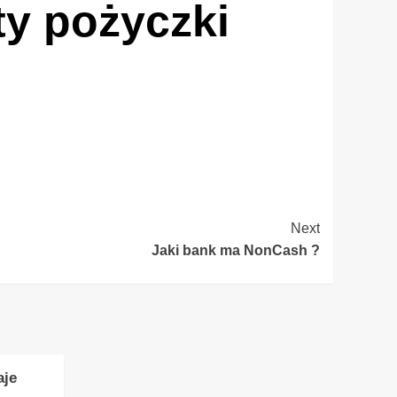
ty pożyczki
Next
Jaki bank ma NonCash ?
aje