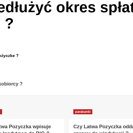
dłużyć okres spła
 ?
ożyczke ?
kobiorcy ?
i
parabanki
twa Pozyczka wpisuje
Czy Latwa Pozyczka odd