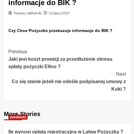
informacje do BIK ?
Tomasz Jabłoński
21 lipca 2017
Czy Chce Pożyczke przekazuje informacje do BIK ?
Post
Previous
Jaki jest koszt prowizji za przedłużenie okresu
Navigation
spłaty pożyczki Efino ?
Next
Co się stanie jeżeli nie odeśle podpisanej umowy z
Kuki ?
More Stories
parabanki
Ile wynosi opłata rejestracyjna w Latwa Pozyczka ?