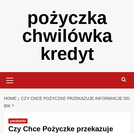
Skip
pożyczka
to
content
chwilówka
kredyt
Primary
Menu
HOME
CZY CHCE POŻYCZKE PRZEKAZUJE INFORMACJE DO
BIK ?
parabanki
Czy Chce Pożyczke przekazuje