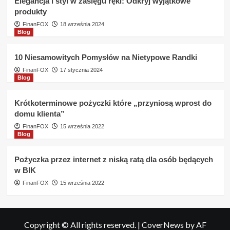
Elegancja i styl w zasięgu ręki: Odkryj wyjątkowe
produkty
FinanFOX
18 września 2024
Blog
10 Niesamowitych Pomysłów na Nietypowe Randki
FinanFOX
17 stycznia 2024
Blog
Krótkoterminowe pożyczki które „przyniosą wprost do
domu klienta”
FinanFOX
15 września 2022
Blog
Pożyczka przez internet z niską ratą dla osób będących
w BIK
FinanFOX
15 września 2022
Copyright © All rights reserved.
|
CoverNews
by AF