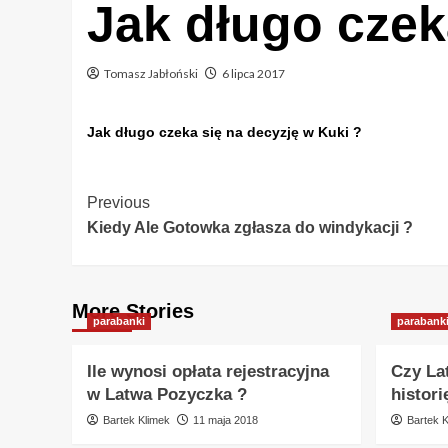
Jak długo czek
Tomasz Jabłoński
6 lipca 2017
Jak długo czeka się na decyzję w Kuki ?
Post
Previous
Kiedy Ale Gotowka zgłasza do windykacji ?
Navigation
More Stories
parabanki
parabank
Ile wynosi opłata rejestracyjna
Czy La
w Latwa Pozyczka ?
histor
Bartek Klimek
11 maja 2018
Bartek K