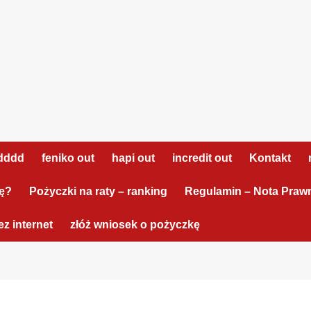
dddd
feniko out
hapi out
incredit out
Kontakt
tę?
Pożyczki na raty – ranking
Regulamin – Nota Praw
z internet
złóż wniosek o pożyczkę