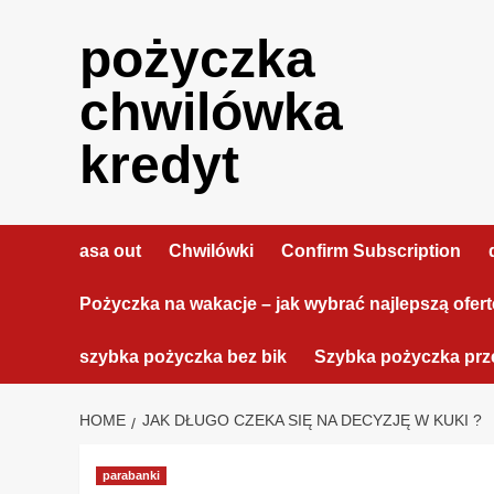
Skip
to
pożyczka
content
chwilówka
kredyt
asa out
Chwilówki
Confirm Subscription
Pożyczka na wakacje – jak wybrać najlepszą ofer
szybka pożyczka bez bik
Szybka pożyczka prze
HOME
JAK DŁUGO CZEKA SIĘ NA DECYZJĘ W KUKI ?
parabanki