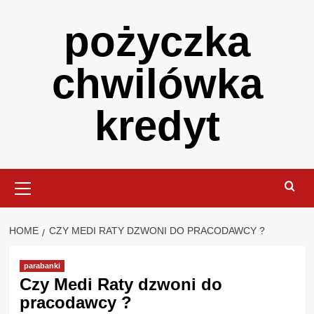
Skip
pożyczka
to
content
chwilówka
kredyt
Primary
Menu
HOME
CZY MEDI RATY DZWONI DO PRACODAWCY ?
parabanki
Czy Medi Raty dzwoni do
pracodawcy ?