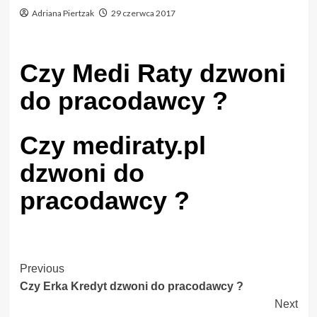
Adriana Piertzak
29 czerwca 2017
Czy Medi Raty dzwoni
do pracodawcy ?
Czy mediraty.pl
dzwoni do
pracodawcy ?
Post
Previous
Czy Erka Kredyt dzwoni do pracodawcy ?
Navigation
Next