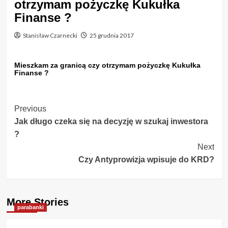
otrzymam pożyczkę Kukułka
Finanse ?
Stanisław Czarnecki
25 grudnia 2017
Mieszkam za granicą czy otrzymam pożyczkę Kukułka
Finanse ?
Post
Previous
Jak długo czeka się na decyzję w szukaj inwestora
Navigation
?
Next
Czy Antyprowizja wpisuje do KRD?
More Stories
parabanki