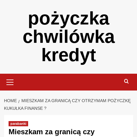
Skip
pożyczka
to
content
chwilówka
kredyt
Primary
Menu
HOME
MIESZKAM ZA GRANICĄ CZY OTRZYMAM POŻYCZKĘ
KUKUŁKA FINANSE ?
parabanki
Mieszkam za granicą czy