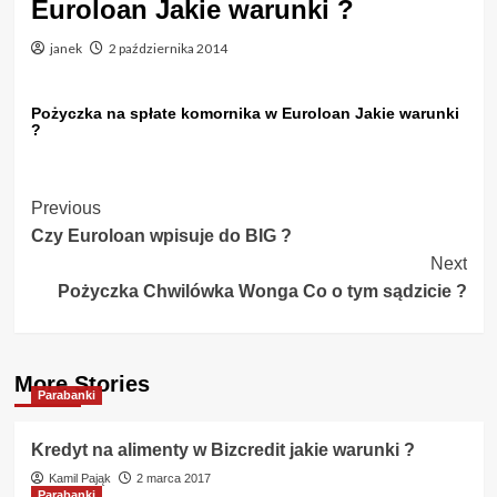
Euroloan Jakie warunki ?
janek
2 października 2014
Pożyczka na spłate komornika w Euroloan Jakie warunki
?
Post
Previous
Czy Euroloan wpisuje do BIG ?
Navigation
Next
Pożyczka Chwilówka Wonga Co o tym sądzicie ?
More Stories
Parabanki
Kredyt na alimenty w Bizcredit jakie warunki ?
Kamil Pająk
2 marca 2017
Parabanki