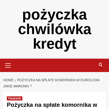
Skip
pożyczka
to
content
chwilówka
kredyt
Primary
Menu
HOME
POŻYCZKA NA SPŁATE KOMORNIKA W EUROLOAN
JAKIE WARUNKI ?
Parabanki
Pożyczka na spłate komornika w