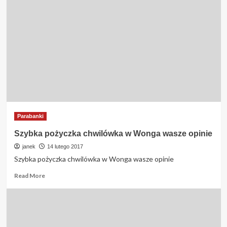
osobisty
czy
musze
to
zgłosić
do
Euroloan
?
Parabanki
Szybka pożyczka chwilówka w Wonga wasze opinie
janek
14 lutego 2017
Szybka pożyczka chwilówka w Wonga wasze opinie
Read
Read More
more
about
Szybka
pożyczka
chwilówka