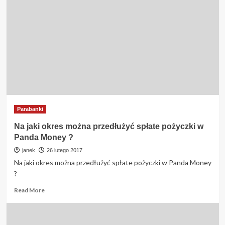
Parabanki
Na jaki okres można przedłużyć spłate pożyczki w
Panda Money ?
janek
26 lutego 2017
Na jaki okres można przedłużyć spłate pożyczki w Panda Money
?
Read
Read More
more
about
Na