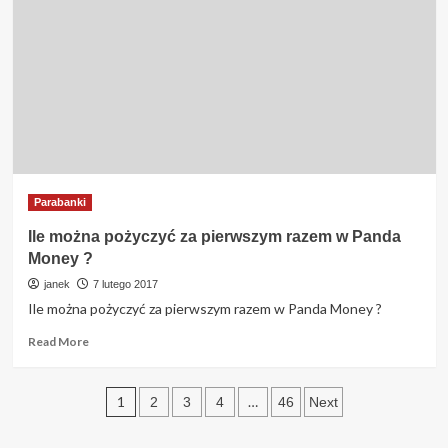
w
Wonga
wasze
opinie
Parabanki
Ile można pożyczyć za pierwszym razem w Panda
Money ?
janek
7 lutego 2017
Ile można pożyczyć za pierwszym razem w Panda Money ?
Read
Read More
more
about
Stronicowanie
Ile
1
…
2
3
4
46
Next
można
wpisów
pożyczyć