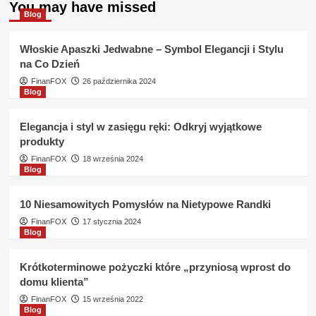
za
You may have missed
Blog
pierwszym
razem
w
Włoskie Apaszki Jedwabne – Symbol Elegancji i Stylu
Panda
na Co Dzień
Money
FinanFOX
26 października 2024
?
Blog
Elegancja i styl w zasięgu ręki: Odkryj wyjątkowe
produkty
FinanFOX
18 września 2024
Blog
10 Niesamowitych Pomysłów na Nietypowe Randki
FinanFOX
17 stycznia 2024
Blog
Krótkoterminowe pożyczki które „przyniosą wprost do
domu klienta”
FinanFOX
15 września 2022
Blog