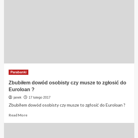
jaki
okres
można
przedłużyć
spłate
pożyczki
w
Panda
Money
?
Parabanki
Zbubiłem dowód osobisty czy musze to zgłosić do
Euroloan ?
janek
17 lutego 2017
Zbubiłem dowód osobisty czy musze to zgłosić do Euroloan ?
Read
Read More
more
about
Zbubiłem
dowód