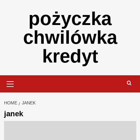
Skip
pożyczka
to
content
chwilówka
kredyt
Primary
Menu
HOME
JANEK
janek