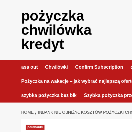
Skip
to
pożyczka
content
chwilówka
kredyt
asa out
Chwilówki
Confirm Subscription
Pożyczka na wakacje – jak wybrać najlepszą ofer
szybka pożyczka bez bik
Szybka pożyczka prze
HOME
INBANK NIE OBNIŻYŁ KOSZTÓW POŻYCZKI CH
parabanki