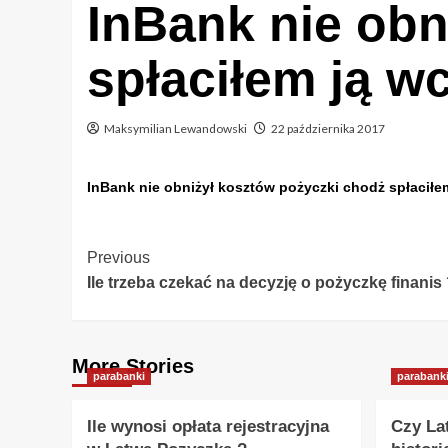
InBank nie obn
spłaciłem ją wc
Maksymilian Lewandowski
22 października 2017
InBank nie obniżył kosztów pożyczki chodż spłaciłem
Post
Previous
Ile trzeba czekać na decyzję o pożyczkę finanis
Navigation
More Stories
parabanki
parabank
Ile wynosi opłata rejestracyjna
Czy La