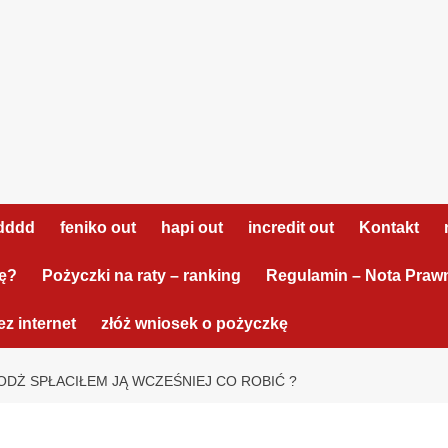
dddd
feniko out
hapi out
incredit out
Kontakt
tę?
Pożyczki na raty – ranking
Regulamin – Nota Praw
z internet
złóż wniosek o pożyczkę
ODŻ SPŁACIŁEM JĄ WCZEŚNIEJ CO ROBIĆ ?