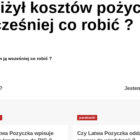
iżył kosztów poży
ześniej co robić ?
 ją wcześniej co robić ?
 ?
Jeste
i
parabanki
twa Pozyczka wpisuje
Czy Latwa Pozyczka odd