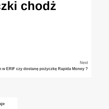
czki chodż
Next
m w ERIF czy dostanę pożyczkę Rapida Money ?
aje