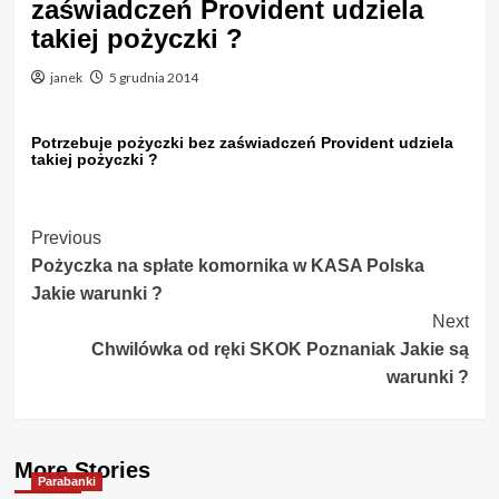
zaświadczeń Provident udziela
takiej pożyczki ?
janek
5 grudnia 2014
Potrzebuje pożyczki bez zaświadczeń Provident udziela
takiej pożyczki ?
Post
Previous
Pożyczka na spłate komornika w KASA Polska
Navigation
Jakie warunki ?
Next
Chwilówka od ręki SKOK Poznaniak Jakie są
warunki ?
More Stories
Parabanki