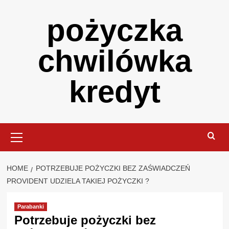
Skip
pożyczka
to
content
chwilówka
kredyt
Primary
Menu
HOME
POTRZEBUJE POŻYCZKI BEZ ZAŚWIADCZEŃ
PROVIDENT UDZIELA TAKIEJ POŻYCZKI ?
Parabanki
Potrzebuje pożyczki bez