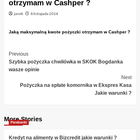
otrzymam w Cashper ?
janek
8 listopada 2014
Jaką maksymalną kwote pożyczki otrzymam w Cashper ?
Post
Previous
Szybka pożyczka chwilówka w SKOK Bogdanka
Navigation
wasze opinie
Next
Pożyczka na spłate komornika w Ekspres Kasa
Jakie warunki ?
More Stories
Parabanki
Kredyt na alimenty w Bizcredit jakie warunki ?