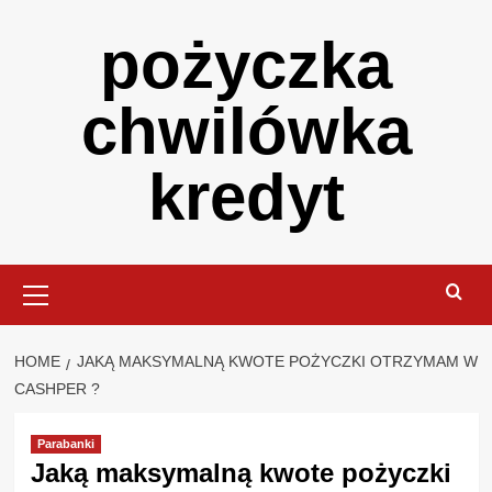
Skip
pożyczka
to
content
chwilówka
kredyt
Primary
Menu
HOME
JAKĄ MAKSYMALNĄ KWOTE POŻYCZKI OTRZYMAM W
CASHPER ?
Parabanki
Jaką maksymalną kwote pożyczki