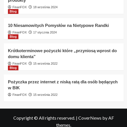
produkty
FinanFOX
18 września 2024
Blog
10 Niesamowitych Pomysłów na Nietypowe Randki
FinanFOX
17 stycznia 2024
Blog
Krótkoterminowe pożyczki które „przyniosą wprost do
domu klienta”
FinanFOX
15 września 2022
Blog
Pożyczka przez internet z niską ratą dla osób będących
w BIK
FinanFOX
15 września 2022
Copyright © All rights reserved.
|
CoverNews
by AF
themes.