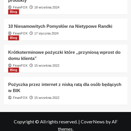
produkty
FinanFOX
18 września 2024
Blog
10 Niesamowitych Pomysłów na Nietypowe Randki
FinanFOX
17 stycznia 2024
Blog
Krótkoterminowe pożyczki które „przyniosą wprost do
domu klienta”
FinanFOX
15 września 2022
Blog
Pożyczka przez internet z niską ratą dla osób będących
w BIK
FinanFOX
15 września 2022
Copyright © All rights reserved.
|
CoverNews
by AF
themes.