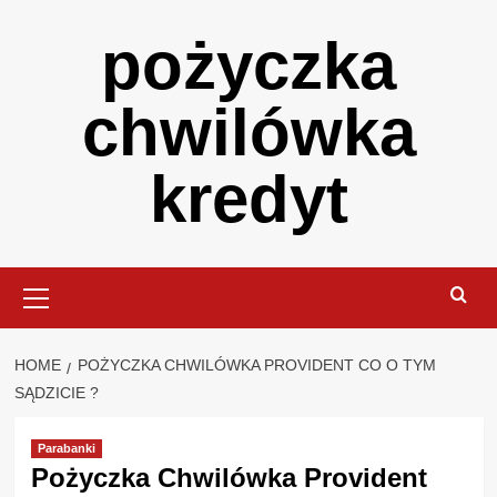
Skip
pożyczka
to
content
chwilówka
kredyt
Primary
Menu
HOME
POŻYCZKA CHWILÓWKA PROVIDENT CO O TYM
SĄDZICIE ?
Parabanki
Pożyczka Chwilówka Provident