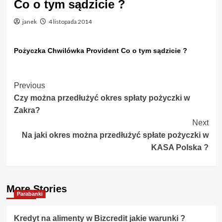
Co o tym sądzicie ?
janek
4 listopada 2014
Pożyczka Chwilówka Provident Co o tym sądzicie ?
Post
Previous
Czy można przedłużyć okres spłaty pożyczki w
Navigation
Zakra?
Next
Na jaki okres można przedłużyć spłate pożyczki w
KASA Polska ?
More Stories
Parabanki
Kredyt na alimenty w Bizcredit jakie warunki ?