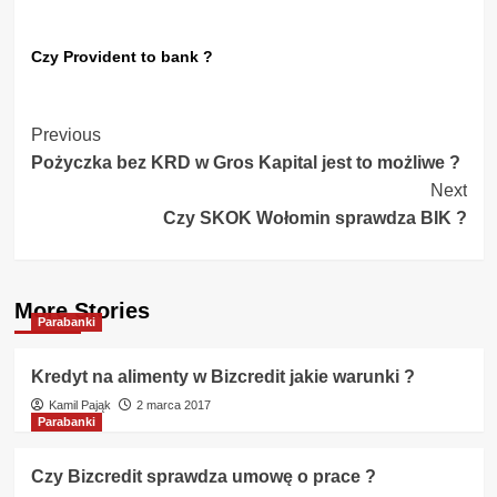
Czy Provident to bank ?
Post
Previous
Pożyczka bez KRD w Gros Kapital jest to możliwe ?
Navigation
Next
Czy SKOK Wołomin sprawdza BIK ?
More Stories
Parabanki
Kredyt na alimenty w Bizcredit jakie warunki ?
Kamil Pająk
2 marca 2017
Parabanki
Czy Bizcredit sprawdza umowę o prace ?