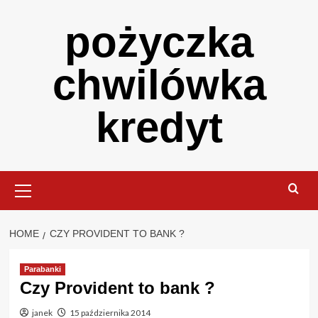
Skip
pożyczka
to
content
chwilówka
kredyt
Primary
Menu
HOME
CZY PROVIDENT TO BANK ?
Parabanki
Czy Provident to bank ?
janek
15 października 2014