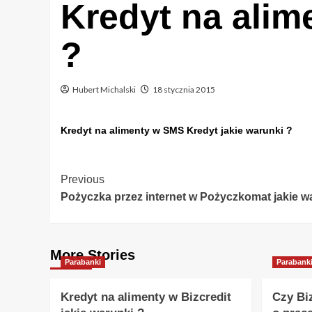
Kredyt na alim
?
Hubert Michalski
18 stycznia 2015
Kredyt na alimenty w SMS Kredyt jakie warunki ?
Post
Previous
Pożyczka przez internet w Pożyczkomat jakie w
Navigation
More Stories
Parabanki
Parabank
Kredyt na alimenty w Bizcredit
Czy Bi