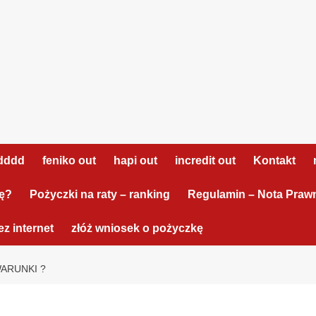
dddd
feniko out
hapi out
incredit out
Kontakt
tę?
Pożyczki na raty – ranking
Regulamin – Nota Praw
z internet
złóż wniosek o pożyczkę
ARUNKI ?