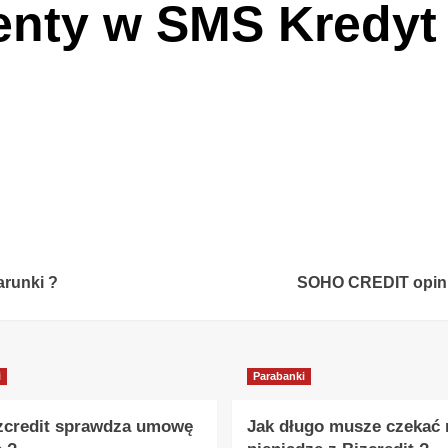
enty w SMS Kredyt 
arunki ?
SOHO CREDIT opinie
i
Parabanki
zcredit sprawdza umowę
Jak długo musze czekać 