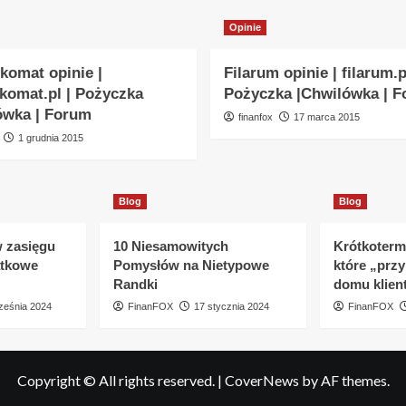
Opinie
komat opinie |
Filarum opinie | filarum.p
komat.pl | Pożyczka
Pożyczka |Chwilówka | 
ówka | Forum
finanfox
17 marca 2015
1 grudnia 2015
Blog
Blog
w zasięgu
10 Niesamowitych
Krótkoterm
ątkowe
Pomysłów na Nietypowe
które „prz
Randki
domu klien
ześnia 2024
FinanFOX
17 stycznia 2024
FinanFOX
Copyright © All rights reserved.
|
CoverNews
by AF themes.