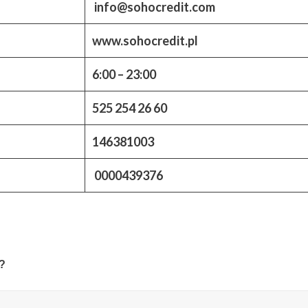
info@sohocredit.com
www.sohocredit.pl
6:00 – 23:00
525 254 26 60
146381003
0000439376
 ?