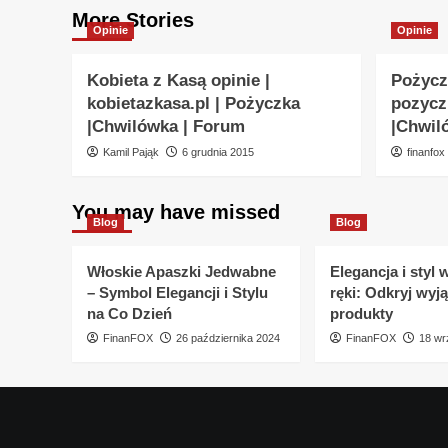
More Stories
Opinie
Opinie
Kobieta z Kasą opinie |
Pożycz
kobietazkasa.pl | Pożyczka
pozycz
|Chwilówka | Forum
|Chwil
Kamil Pająk
6 grudnia 2015
finanfox
You may have missed
Blog
Blog
Włoskie Apaszki Jedwabne
Elegancja i styl 
– Symbol Elegancji i Stylu
ręki: Odkryj wyj
na Co Dzień
produkty
FinanFOX
26 października 2024
FinanFOX
18 wr