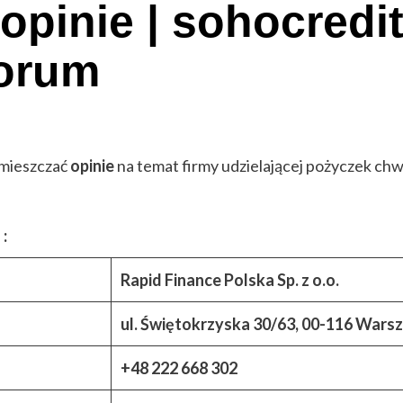
inie | sohocredit.
Forum
amieszczać
opinie
na temat firmy udzielającej pożyczek ch
:
Rapid Finance Polska Sp. z o.o.
ul. Świętokrzyska 30/63, 00-116 Wars
+48 222 668 302