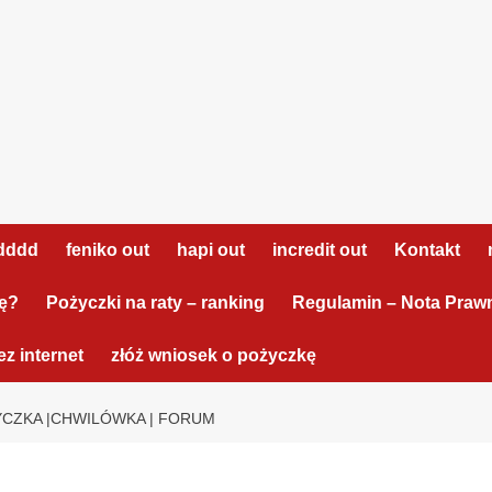
dddd
feniko out
hapi out
incredit out
Kontakt
tę?
Pożyczki na raty – ranking
Regulamin – Nota Praw
z internet
złóż wniosek o pożyczkę
ŻYCZKA |CHWILÓWKA | FORUM