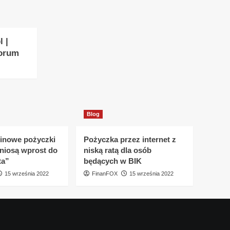
l |
Forum
Blog
inowe pożyczki
Pożyczka przez internet z
yniosą wprost do
niską ratą dla osób
ta”
będących w BIK
15 września 2022
FinanFOX
15 września 2022