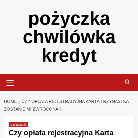
Skip
pożyczka
to
content
chwilówka
kredyt
Primary
Menu
HOME
CZY OPŁATA REJESTRACYJNA KARTA TRZYNASTKA
ZOSTANIE MI ZWRÓCONA ?
parabanki
Czy opłata rejestracyjna Karta