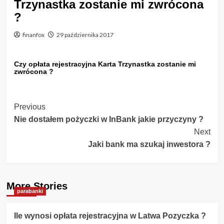
Trzynastka zostanie mi zwrócona
?
finanfox
29 października 2017
Czy opłata rejestracyjna Karta Trzynastka zostanie mi
zwrócona ?
Post
Previous
Nie dostałem pożyczki w InBank jakie przyczyny ?
Navigation
Next
Jaki bank ma szukaj inwestora ?
More Stories
parabanki
Ile wynosi opłata rejestracyjna w Latwa Pozyczka ?