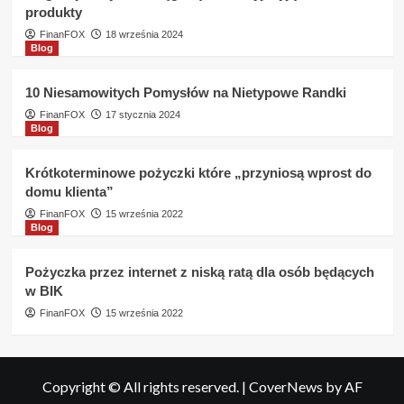
produkty
FinanFOX
18 września 2024
Blog
10 Niesamowitych Pomysłów na Nietypowe Randki
FinanFOX
17 stycznia 2024
Blog
Krótkoterminowe pożyczki które „przyniosą wprost do
domu klienta”
FinanFOX
15 września 2022
Blog
Pożyczka przez internet z niską ratą dla osób będących
w BIK
FinanFOX
15 września 2022
Copyright © All rights reserved.
|
CoverNews
by AF