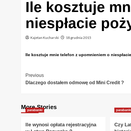
Ile kosztuje m
niespłacie poż
Kajetan Kucharski
18 grudnia 2015
Ile kosztuje mnie telefon z upomnieniem o niespłaci
Post
Previous
Dlaczego dostałem odmowę od Mini Credit ?
Navigation
More Stories
parabanki
parabank
Ile wynosi opłata rejestracyjna
Czy La