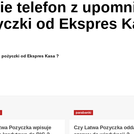
nie telefon z upom
yczki od Ekspres K
e pożyczki od Ekspres Kasa ?
i
parabanki
twa Pozyczka wpisuje
Czy Latwa Pozyczka odd