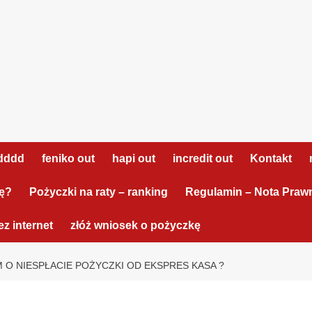
dddd
feniko out
hapi out
incredit out
Kontakt
tę?
Pożyczki na raty – ranking
Regulamin – Nota Praw
z internet
złóż wniosek o pożyczkę
 O NIESPŁACIE POŻYCZKI OD EKSPRES KASA ?