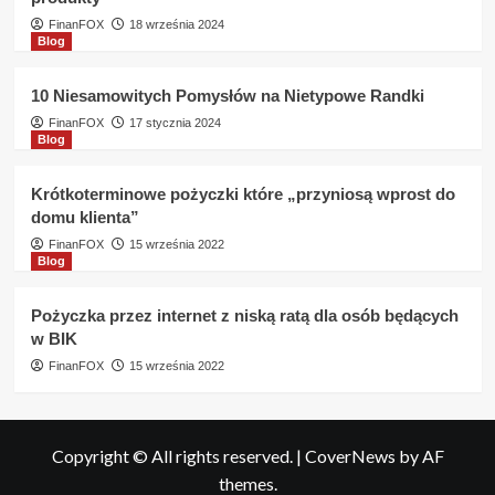
FinanFOX
18 września 2024
Blog
10 Niesamowitych Pomysłów na Nietypowe Randki
FinanFOX
17 stycznia 2024
Blog
Krótkoterminowe pożyczki które „przyniosą wprost do
domu klienta”
FinanFOX
15 września 2022
Blog
Pożyczka przez internet z niską ratą dla osób będących
w BIK
FinanFOX
15 września 2022
Copyright © All rights reserved.
|
CoverNews
by AF
themes.