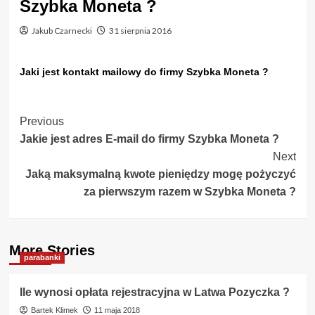
Szybka Moneta ?
Jakub Czarnecki
31 sierpnia 2016
Jaki jest kontakt mailowy do firmy Szybka Moneta ?
Post
Previous
Jakie jest adres E-mail do firmy Szybka Moneta ?
Navigation
Next
Jaką maksymalną kwote pieniędzy mogę pożyczyć
za pierwszym razem w Szybka Moneta ?
More Stories
parabanki
Ile wynosi opłata rejestracyjna w Latwa Pozyczka ?
Bartek Klimek
11 maja 2018