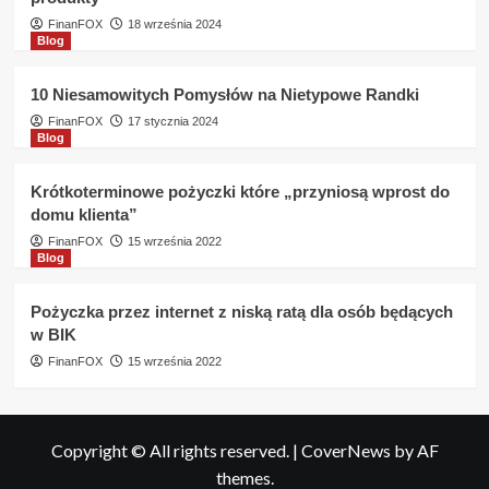
FinanFOX
18 września 2024
Blog
10 Niesamowitych Pomysłów na Nietypowe Randki
FinanFOX
17 stycznia 2024
Blog
Krótkoterminowe pożyczki które „przyniosą wprost do
domu klienta”
FinanFOX
15 września 2022
Blog
Pożyczka przez internet z niską ratą dla osób będących
w BIK
FinanFOX
15 września 2022
Copyright © All rights reserved.
|
CoverNews
by AF
themes.