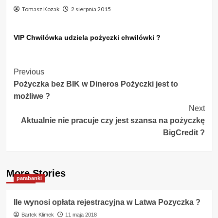
Tomasz Kozak
2 sierpnia 2015
VIP Chwilówka udziela pożyczki chwilówki ?
Post
Previous
Pożyczka bez BIK w Dineros Pożyczki jest to
Navigation
możliwe ?
Next
Aktualnie nie pracuje czy jest szansa na pożyczkę
BigCredit ?
More Stories
parabanki
Ile wynosi opłata rejestracyjna w Latwa Pozyczka ?
Bartek Klimek
11 maja 2018