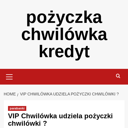
Skip
pożyczka
to
content
chwilówka
kredyt
Primary
Menu
HOME
VIP CHWILÓWKA UDZIELA POŻYCZKI CHWILÓWKI ?
parabanki
VIP Chwilówka udziela pożyczki
chwilówki ?