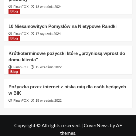
FinanFOX
18 września 2024
Blog
10 Niesamowitych Pomysłów na Nietypowe Randki
FinanFOX
17 stycznia 2024
Blog
Krótkoterminowe pożyczki które „przyniosą wprost do
domu klienta”
FinanFOX
15 września 2022
Blog
Pożyczka przez internet z niską ratą dla osób będących
w BIK
FinanFOX
15 września 2022
Copyright © All rights reserved.
|
CoverNews
by AF
themes.