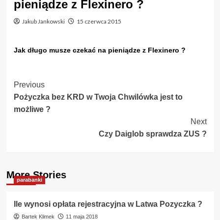
pieniądze z Flexinero ?
Jakub Jankowski
15 czerwca 2015
Jak długo musze czekać na pieniądze z Flexinero ?
Post
Previous
Pożyczka bez KRD w Twoja Chwilówka jest to
Navigation
możliwe ?
Next
Czy Daiglob sprawdza ZUS ?
More Stories
parabanki
Ile wynosi opłata rejestracyjna w Latwa Pozyczka ?
Bartek Klimek
11 maja 2018