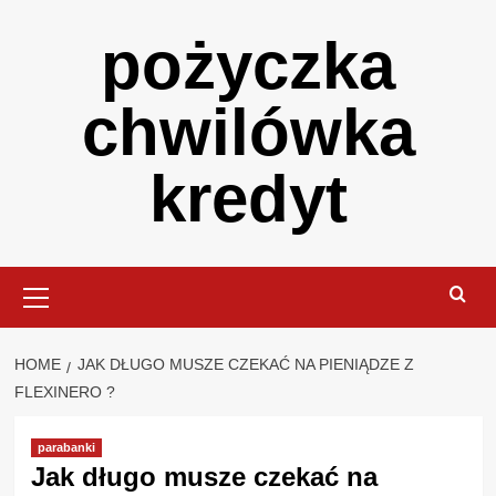
Skip
pożyczka
to
content
chwilówka
kredyt
Primary
Menu
HOME
JAK DŁUGO MUSZE CZEKAĆ NA PIENIĄDZE Z
FLEXINERO ?
parabanki
Jak długo musze czekać na