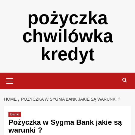
Skip
pożyczka
to
content
chwilówka
kredyt
Primary
Menu
HOME
POŻYCZKA W SYGMA BANK JAKIE SĄ WARUNKI ?
Banki
Pożyczka w Sygma Bank jakie są
warunki ?