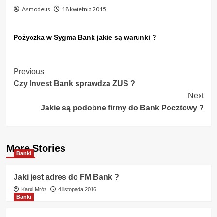
Asmodeus
18 kwietnia 2015
Pożyczka w Sygma Bank jakie są warunki ?
Post
Previous
Czy Invest Bank sprawdza ZUS ?
Navigation
Next
Jakie są podobne firmy do Bank Pocztowy ?
More Stories
Banki
Jaki jest adres do FM Bank ?
Karol Mróz
4 listopada 2016
Banki