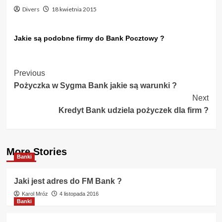
Divers
18 kwietnia 2015
Jakie są podobne firmy do Bank Pocztowy ?
Post
Previous
Pożyczka w Sygma Bank jakie są warunki ?
Navigation
Next
Kredyt Bank udziela pożyczek dla firm ?
More Stories
Banki
Jaki jest adres do FM Bank ?
Karol Mróz
4 listopada 2016
Banki