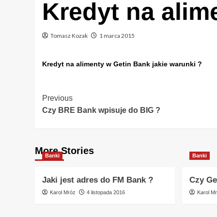
Kredyt na alim
Tomasz Kozak
1 marca 2015
Kredyt na alimenty w Getin Bank jakie warunki ?
Post
Previous
Czy BRE Bank wpisuje do BIG ?
Navigation
More Stories
Banki
Banki
Jaki jest adres do FM Bank ?
Czy Ge
Karol Mróz
4 listopada 2016
Karol M