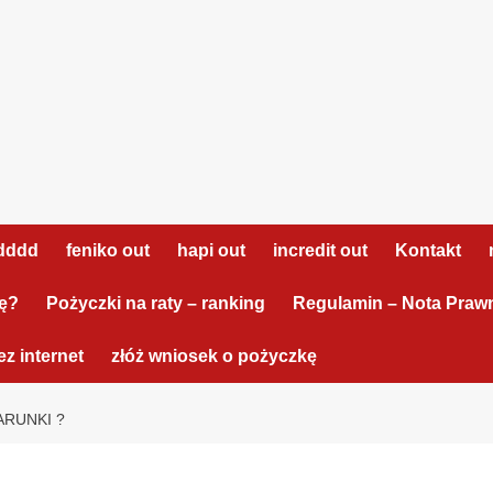
dddd
feniko out
hapi out
incredit out
Kontakt
tę?
Pożyczki na raty – ranking
Regulamin – Nota Praw
z internet
złóż wniosek o pożyczkę
ARUNKI ?