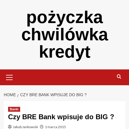
Skip
pożyczka
to
content
chwilówka
kredyt
Primary
Menu
HOME
CZY BRE BANK WPISUJE DO BIG ?
Banki
Czy BRE Bank wpisuje do BIG ?
Jakub Jankowski
1 marca 2015