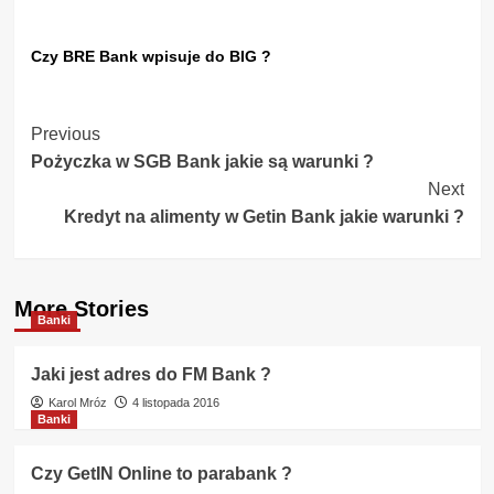
Czy BRE Bank wpisuje do BIG ?
Post
Previous
Pożyczka w SGB Bank jakie są warunki ?
Navigation
Next
Kredyt na alimenty w Getin Bank jakie warunki ?
More Stories
Banki
Jaki jest adres do FM Bank ?
Karol Mróz
4 listopada 2016
Banki
Czy GetIN Online to parabank ?