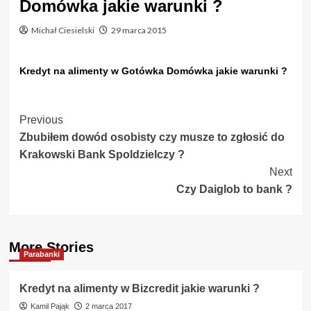
Domówka jakie warunki ?
Michał Ciesielski
29 marca 2015
Kredyt na alimenty w Gotówka Domówka jakie warunki ?
Post
Previous
Zbubiłem dowód osobisty czy musze to zgłosić do
Navigation
Krakowski Bank Spoldzielczy ?
Next
Czy Daiglob to bank ?
More Stories
Parabanki
Kredyt na alimenty w Bizcredit jakie warunki ?
Kamil Pająk
2 marca 2017