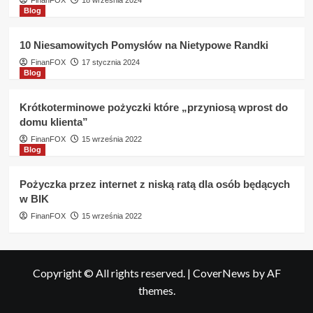
FinanFOX
18 września 2024
Blog
10 Niesamowitych Pomysłów na Nietypowe Randki
FinanFOX
17 stycznia 2024
Blog
Krótkoterminowe pożyczki które „przyniosą wprost do
domu klienta”
FinanFOX
15 września 2022
Blog
Pożyczka przez internet z niską ratą dla osób będących
w BIK
FinanFOX
15 września 2022
Copyright © All rights reserved.
|
CoverNews
by AF
themes.