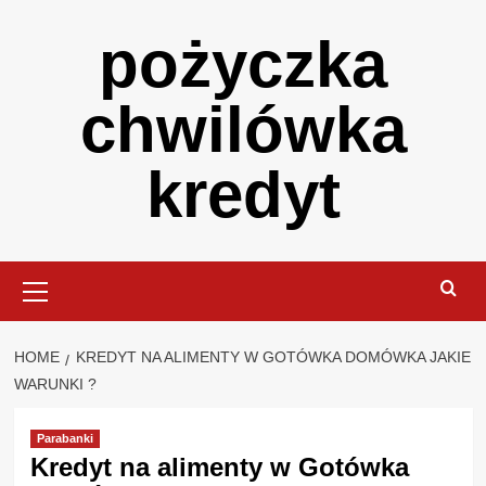
Skip
pożyczka
to
content
chwilówka
kredyt
Primary
Menu
HOME
KREDYT NA ALIMENTY W GOTÓWKA DOMÓWKA JAKIE
WARUNKI ?
Parabanki
Kredyt na alimenty w Gotówka