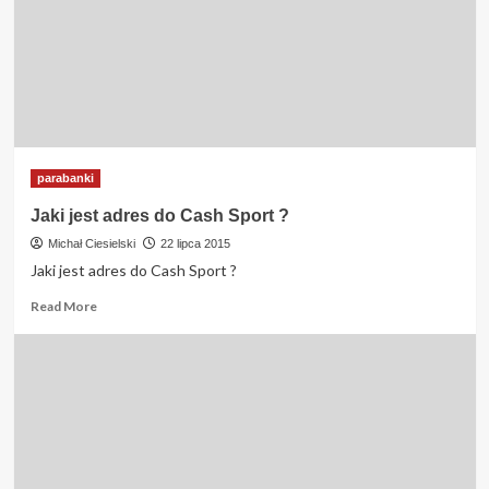
Credit
?
parabanki
Jaki jest adres do Cash Sport ?
Michał Ciesielski
22 lipca 2015
Jaki jest adres do Cash Sport ?
Read
Read More
more
about
Jaki
jest
adres
do
Cash
Sport