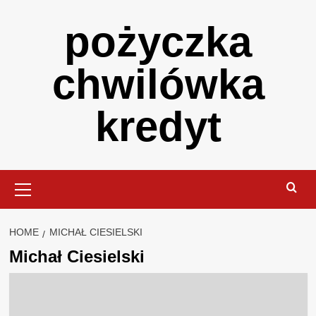
Skip
pożyczka
to
content
chwilówka
kredyt
Primary
Menu
HOME
MICHAŁ CIESIELSKI
Michał Ciesielski