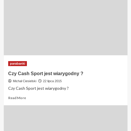
parabanki
Czy Cash Sport jest wiarygodny ?
Michał Ciesielski
22 lipca 2015
Czy Cash Sport jest wiarygodny ?
Read
Read More
more
about
Czy
Cash
Sport
jest