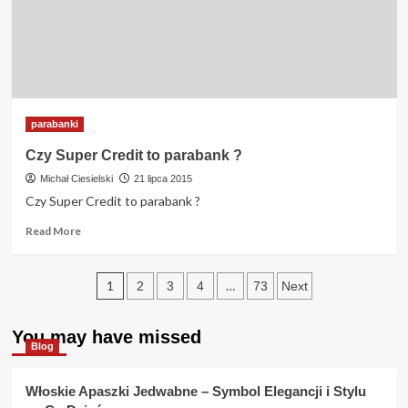
?
parabanki
Czy Super Credit to parabank ?
Michał Ciesielski
21 lipca 2015
Czy Super Credit to parabank ?
Read
Read More
more
about
Stronicowanie
Czy
1
…
2
3
4
73
Next
Super
wpisów
Credit
to
You may have missed
Blog
parabank
?
Włoskie Apaszki Jedwabne – Symbol Elegancji i Stylu