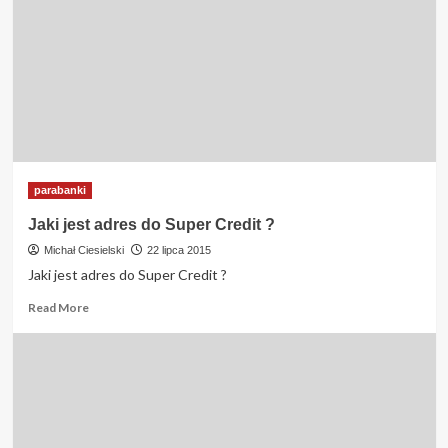
wiarygodny
?
parabanki
Jaki jest adres do Super Credit ?
Michał Ciesielski
22 lipca 2015
Jaki jest adres do Super Credit ?
Read
Read More
more
about
Jaki
jest
adres
do
Super