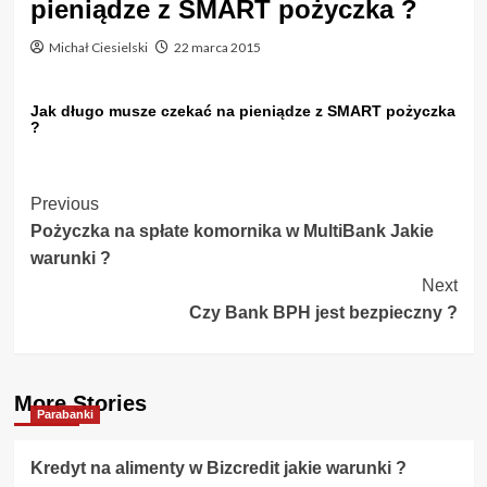
pieniądze z SMART pożyczka ?
Michał Ciesielski
22 marca 2015
Jak długo musze czekać na pieniądze z SMART pożyczka
?
Post
Previous
Pożyczka na spłate komornika w MultiBank Jakie
Navigation
warunki ?
Next
Czy Bank BPH jest bezpieczny ?
More Stories
Parabanki
Kredyt na alimenty w Bizcredit jakie warunki ?