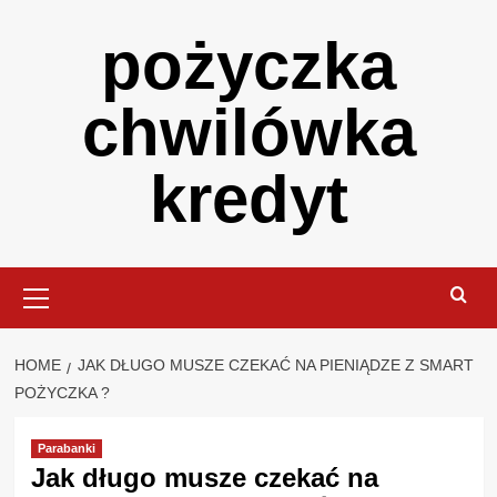
Skip
pożyczka
to
content
chwilówka
kredyt
Primary
Menu
HOME
JAK DŁUGO MUSZE CZEKAĆ NA PIENIĄDZE Z SMART
POŻYCZKA ?
Parabanki
Jak długo musze czekać na