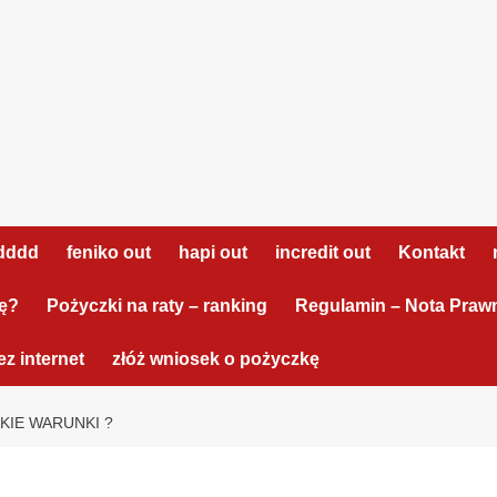
dddd
feniko out
hapi out
incredit out
Kontakt
tę?
Pożyczki na raty – ranking
Regulamin – Nota Praw
z internet
złóż wniosek o pożyczkę
KIE WARUNKI ?