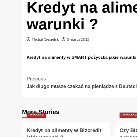
Kredyt na ali
warunki ?
Michał Ciesielski
5 marca 2015
Kredyt na alimenty w SMART pożyczka jakie warunki
Post
Previous
Jak długo musze czekać na pieniądze z Deutsc
Navigation
More Stories
Parabanki
Parabank
Kredyt na alimenty w Bizcredit
Czy Bi