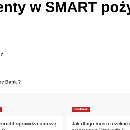
menty w SMART poży
 ?
he Bank ?
i
Parabanki
zcredit sprawdza umowę
Jak długo musze czekać 