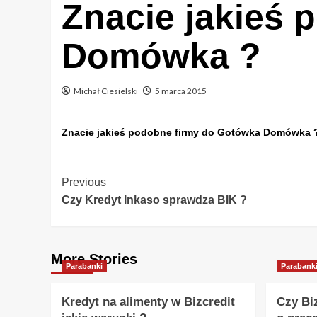
Znacie jakieś
Domówka ?
Michał Ciesielski
5 marca 2015
Znacie jakieś podobne firmy do Gotówka Domówka 
Post
Previous
Czy Kredyt Inkaso sprawdza BIK ?
Navigation
More Stories
Parabanki
Parabank
Kredyt na alimenty w Bizcredit
Czy Bi