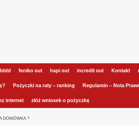
dddd
feniko out
hapi out
incredit out
Kontakt
tę?
Pożyczki na raty – ranking
Regulamin – Nota Praw
z internet
złóż wniosek o pożyczkę
KA DOMÓWKA ?