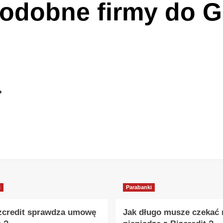
 podobne firmy do 
?
i
Parabanki
zcredit sprawdza umowę
Jak długo musze czekać 