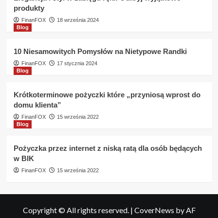
produkty
FinanFOX
18 września 2024
Blog
10 Niesamowitych Pomysłów na Nietypowe Randki
FinanFOX
17 stycznia 2024
Blog
Krótkoterminowe pożyczki które „przyniosą wprost do
domu klienta”
FinanFOX
15 września 2022
Blog
Pożyczka przez internet z niską ratą dla osób będących
w BIK
FinanFOX
15 września 2022
Copyright © All rights reserved.
|
CoverNews
by AF