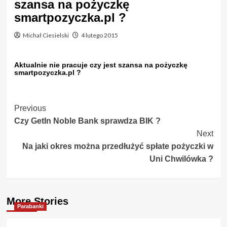
szansa na pożyczkę
smartpozyczka.pl ?
Michał Ciesielski
4 lutego 2015
Aktualnie nie pracuje czy jest szansa na pożyczkę
smartpozyczka.pl ?
Post
Previous
Czy GetIn Noble Bank sprawdza BIK ?
Navigation
Next
Na jaki okres można przedłużyć spłate pożyczki w
Uni Chwilówka ?
More Stories
Parabanki