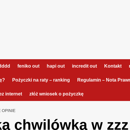
dddd
feniko out
hapi out
incredit out
Kontakt
tę?
Pożyczki na raty – ranking
Regulamin – Nota Praw
z internet
złóż wniosek o pożyczkę
 OPINIE
a chwilówka w zzz