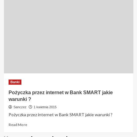
Banki
Pożyczka przez internet w Bank SMART jakie
warunki ?
Sanczez
1 kwietnia 2015
Pożyczka przez internet w Bank SMART jakie warunki ?
Read
Read More
more
about