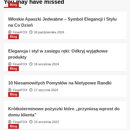
You may have missed
Pożyczka
Blog
przez
internet
Włoskie Apaszki Jedwabne – Symbol Elegancji i Stylu
w
na Co Dzień
Bank
SMART
FinanFOX
26 października 2024
Blog
jakie
warunki
?
Elegancja i styl w zasięgu ręki: Odkryj wyjątkowe
produkty
FinanFOX
18 września 2024
Blog
10 Niesamowitych Pomysłów na Nietypowe Randki
FinanFOX
17 stycznia 2024
Blog
Krótkoterminowe pożyczki które „przyniosą wprost do
domu klienta”
FinanFOX
15 września 2022
Blog