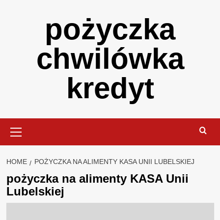
Skip
pożyczka
to
content
chwilówka
kredyt
Primary
Menu
HOME
POŻYCZKA NA ALIMENTY KASA UNII LUBELSKIEJ
pożyczka na alimenty KASA Unii
Lubelskiej