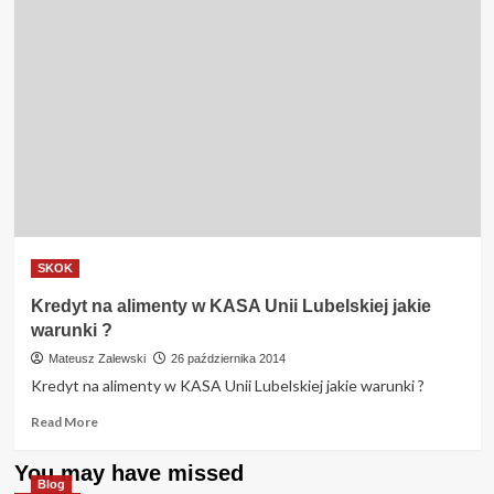
SKOK
Kredyt na alimenty w KASA Unii Lubelskiej jakie
warunki ?
Mateusz Zalewski
26 października 2014
Kredyt na alimenty w KASA Unii Lubelskiej jakie warunki ?
Read
Read More
more
about
You may have missed
Kredyt
Blog