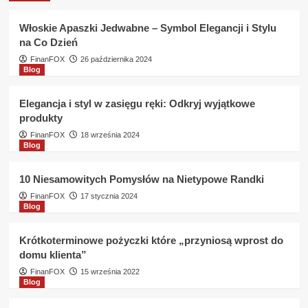
na
alimenty
Włoskie Apaszki Jedwabne – Symbol Elegancji i Stylu
w
na Co Dzień
KASA
Unii
FinanFOX
26 października 2024
Blog
Lubelskiej
jakie
warunki
Elegancja i styl w zasięgu ręki: Odkryj wyjątkowe
?
produkty
FinanFOX
18 września 2024
Blog
10 Niesamowitych Pomysłów na Nietypowe Randki
FinanFOX
17 stycznia 2024
Blog
Krótkoterminowe pożyczki które „przyniosą wprost do
domu klienta”
FinanFOX
15 września 2022
Blog