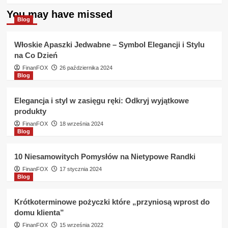
about
You may have missed
Potrzebuje
Blog
pożyczki
bez
Włoskie Apaszki Jedwabne – Symbol Elegancji i Stylu
zaświadczeń
na Co Dzień
Eurobank
udziela
FinanFOX
26 października 2024
Blog
takiej
pożyczki
?
Elegancja i styl w zasięgu ręki: Odkryj wyjątkowe
produkty
FinanFOX
18 września 2024
Blog
10 Niesamowitych Pomysłów na Nietypowe Randki
FinanFOX
17 stycznia 2024
Blog
Krótkoterminowe pożyczki które „przyniosą wprost do
domu klienta”
FinanFOX
15 września 2022