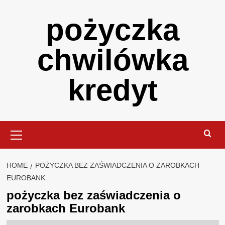
Skip
pożyczka
to
content
chwilówka
kredyt
Primary
Menu
HOME
POŻYCZKA BEZ ZAŚWIADCZENIA O ZAROBKACH
EUROBANK
pożyczka bez zaświadczenia o
zarobkach Eurobank