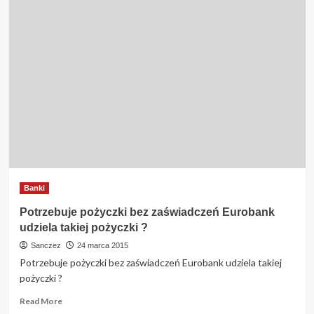
Banki
Potrzebuje pożyczki bez zaświadczeń Eurobank
udziela takiej pożyczki ?
Sanczez
24 marca 2015
Potrzebuje pożyczki bez zaświadczeń Eurobank udziela takiej
pożyczki ?
Read
Read More
more