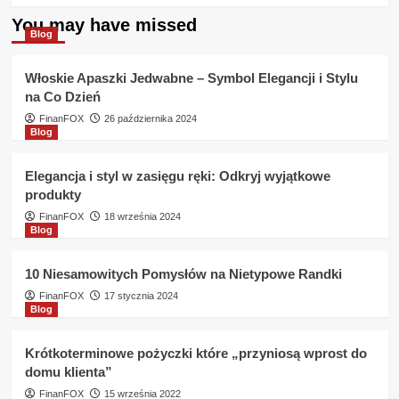
about
You may have missed
Potrzebuje
Blog
pożyczki
bez
Włoskie Apaszki Jedwabne – Symbol Elegancji i Stylu
zaświadczeń
na Co Dzień
Eurobank
udziela
FinanFOX
26 października 2024
Blog
takiej
pożyczki
?
Elegancja i styl w zasięgu ręki: Odkryj wyjątkowe
produkty
FinanFOX
18 września 2024
Blog
10 Niesamowitych Pomysłów na Nietypowe Randki
FinanFOX
17 stycznia 2024
Blog
Krótkoterminowe pożyczki które „przyniosą wprost do
domu klienta”
FinanFOX
15 września 2022