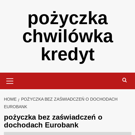
Skip
pożyczka
to
content
chwilówka
kredyt
Primary
Menu
HOME
POŻYCZKA BEZ ZAŚWIADCZEŃ O DOCHODACH
EUROBANK
pożyczka bez zaświadczeń o
dochodach Eurobank