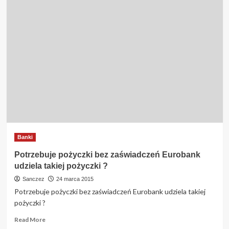
Banki
Potrzebuje pożyczki bez zaświadczeń Eurobank
udziela takiej pożyczki ?
Sanczez
24 marca 2015
Potrzebuje pożyczki bez zaświadczeń Eurobank udziela takiej
pożyczki ?
Read
Read More
more