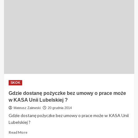
SKOK
Gdzie dostanę pożyczke bez umowy o prace może
w KASA Unii Lubelskiej ?
Mateusz Zalewski
20 grudnia 2014
Gdzie dostanę pożyczke bez umowy o prace może w KASA Unii
Lubelskiej ?
Read
Read More
more