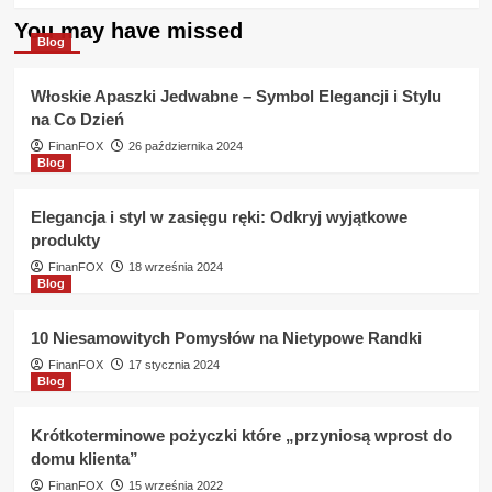
about
You may have missed
Gdzie
Blog
dostanę
pożyczke
Włoskie Apaszki Jedwabne – Symbol Elegancji i Stylu
bez
na Co Dzień
umowy
o
FinanFOX
26 października 2024
Blog
prace
może
w
Elegancja i styl w zasięgu ręki: Odkryj wyjątkowe
KASA
produkty
Unii
FinanFOX
Lubelskiej
18 września 2024
Blog
?
10 Niesamowitych Pomysłów na Nietypowe Randki
FinanFOX
17 stycznia 2024
Blog
Krótkoterminowe pożyczki które „przyniosą wprost do
domu klienta”
FinanFOX
15 września 2022