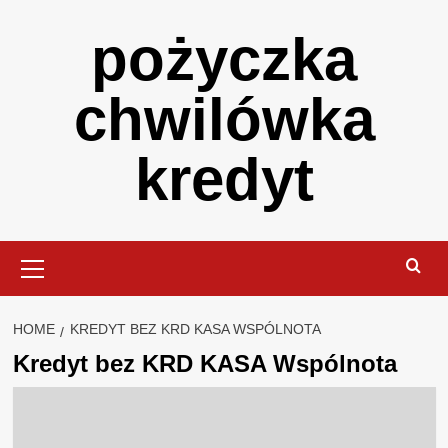
Skip
pożyczka
to
content
chwilówka
kredyt
Primary
Menu
HOME
KREDYT BEZ KRD KASA WSPÓLNOTA
Kredyt bez KRD KASA Wspólnota