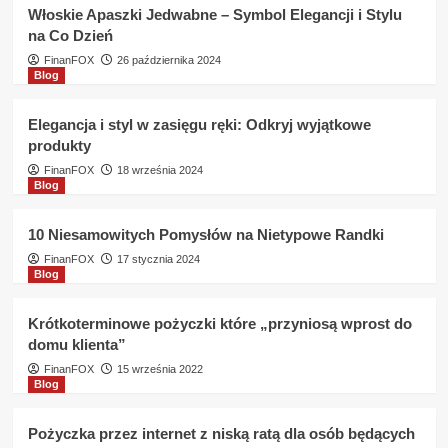
KRD
Włoskie Apaszki Jedwabne – Symbol Elegancji i Stylu
w
na Co Dzień
KASA
Wspólnota
FinanFOX
26 października 2024
Blog
jest
to
możliwe
Elegancja i styl w zasięgu ręki: Odkryj wyjątkowe
?
produkty
FinanFOX
18 września 2024
Blog
10 Niesamowitych Pomysłów na Nietypowe Randki
FinanFOX
17 stycznia 2024
Blog
Krótkoterminowe pożyczki które „przyniosą wprost do
domu klienta”
FinanFOX
15 września 2022
Blog
Pożyczka przez internet z niską ratą dla osób będących