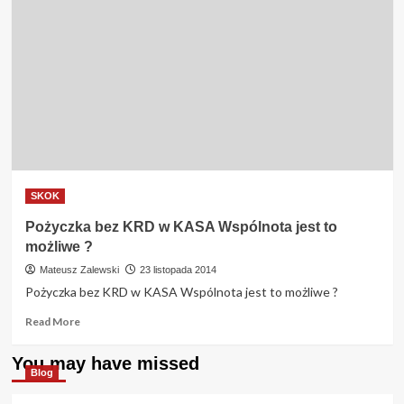
SKOK
Pożyczka bez KRD w KASA Wspólnota jest to
możliwe ?
Mateusz Zalewski
23 listopada 2014
Pożyczka bez KRD w KASA Wspólnota jest to możliwe ?
Read
Read More
more
about
You may have missed
Pożyczka
Blog
bez