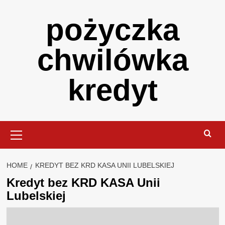
Skip
pożyczka
to
content
chwilówka
kredyt
Primary
Menu
HOME
KREDYT BEZ KRD KASA UNII LUBELSKIEJ
Kredyt bez KRD KASA Unii
Lubelskiej