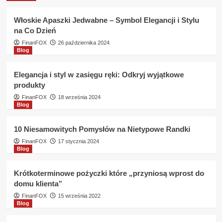
bez
KRD
Włoskie Apaszki Jedwabne – Symbol Elegancji i Stylu
w
na Co Dzień
KASA
Unii
FinanFOX
26 października 2024
Blog
Lubelskiej
jest
to
Elegancja i styl w zasięgu ręki: Odkryj wyjątkowe
możliwe
produkty
?
FinanFOX
18 września 2024
Blog
10 Niesamowitych Pomysłów na Nietypowe Randki
FinanFOX
17 stycznia 2024
Blog
Krótkoterminowe pożyczki które „przyniosą wprost do
domu klienta”
FinanFOX
15 września 2022
Blog