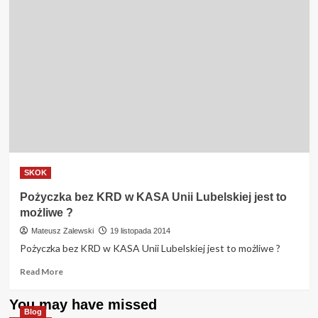
SKOK
Pożyczka bez KRD w KASA Unii Lubelskiej jest to
możliwe ?
Mateusz Zalewski
19 listopada 2014
Pożyczka bez KRD w KASA Unii Lubelskiej jest to możliwe ?
Read
Read More
more
about
You may have missed
Pożyczka
Blog