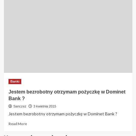
Banki
Jestem bezrobotny otrzymam pożyczkę w Dominet
Bank ?
Sanczez
3 kwietnia 2015
Jestem bezrobotny otrzymam pożyczkę w Dominet Bank ?
Read
Read More
more
about