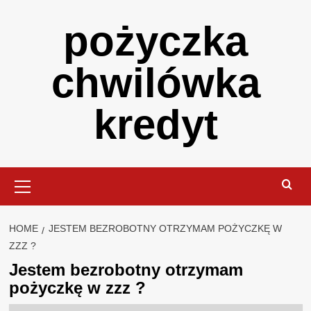
Skip
pożyczka
to
content
chwilówka
kredyt
Primary
Menu
HOME
JESTEM BEZROBOTNY OTRZYMAM POŻYCZKĘ W
ZZZ ?
Jestem bezrobotny otrzymam
pożyczkę w zzz ?