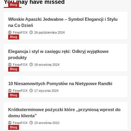
You may have missed
Jestem
Blog
bezrobotny
otrzymam
Włoskie Apaszki Jedwabne – Symbol Elegancji i Stylu
pożyczkę
na Co Dzień
w
Dominet
FinanFOX
26 października 2024
Blog
Bank
?
Elegancja i styl w zasięgu ręki: Odkryj wyjątkowe
produkty
FinanFOX
18 września 2024
Blog
10 Niesamowitych Pomysłów na Nietypowe Randki
FinanFOX
17 stycznia 2024
Blog
Krótkoterminowe pożyczki które „przyniosą wprost do
domu klienta”
FinanFOX
15 września 2022
Blog