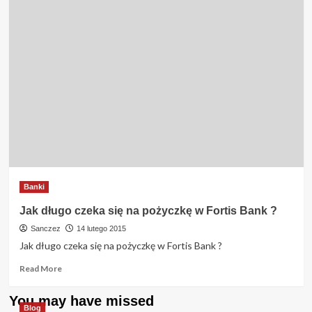
Banki
Jak długo czeka się na pożyczkę w Fortis Bank ?
Sanczez
14 lutego 2015
Jak długo czeka się na pożyczkę w Fortis Bank ?
Read
Read More
more
about
You may have missed
Jak
Blog