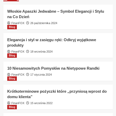
długo
czeka
Włoskie Apaszki Jedwabne – Symbol Elegancji i Stylu
się
na Co Dzień
na
pożyczkę
FinanFOX
26 października 2024
Blog
w
Fortis
Bank
Elegancja i styl w zasięgu ręki: Odkryj wyjątkowe
?
produkty
FinanFOX
18 września 2024
Blog
10 Niesamowitych Pomysłów na Nietypowe Randki
FinanFOX
17 stycznia 2024
Blog
Krótkoterminowe pożyczki które „przyniosą wprost do
domu klienta”
FinanFOX
15 września 2022
Blog